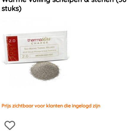
Massagestenen en -schelpen
stuks)
Prijs zichtbaar voor klanten die ingelogd zijn