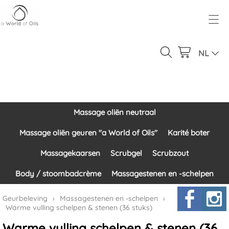
Over ons
Geurbeleving
NL
Ons product gamma
Massage oliën neutraal
Inloggen
Massage oliën geuren "a World of Oils"
Massage oliën neutraal
Contact
Karité boter
Massage oliën geuren "a World of Oils"
Karité boter
Massagekaarsen
Massagekaarsen
Scrubgel
Scrubzout
Scrubgel
Body / stoombadcrème
Massagestenen en -schelpen
Scrubzout
Geurbeleving
›
Massagestenen en -schelpen
›
Warme vulling schelpen & stenen (36 stuks)
Body / stoombadcrème
Warme vulling schelpen & stenen (36