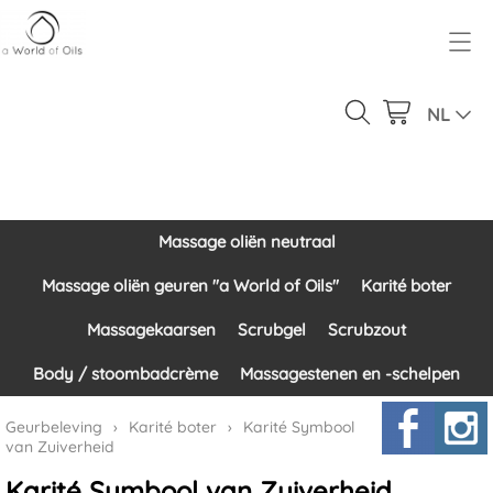
Over ons
Geurbeleving
NL
Ons product gamma
Massage oliën neutraal
Inloggen
Massage oliën geuren "a World of Oils"
Massage oliën neutraal
Contact
Karité boter
Massage oliën geuren "a World of Oils"
Karité boter
Massagekaarsen
Massagekaarsen
Scrubgel
Scrubzout
Scrubgel
Body / stoombadcrème
Massagestenen en -schelpen
Scrubzout
Geurbeleving
›
Karité boter
›
Karité Symbool
van Zuiverheid
Body / stoombadcrème
Karité Symbool van Zuiverheid