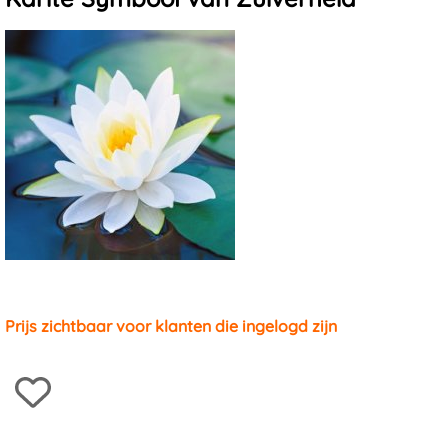
Massagestenen en -schelpen
Prijs zichtbaar voor klanten die ingelogd zijn