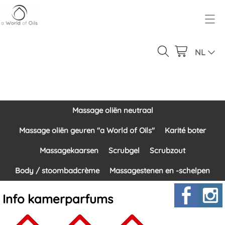
Over ons
Geurbeleving
NL
Ons product gamma
Massage oliën neutraal
Inloggen
Massage oliën geuren "a World of Oils"
Massage oliën neutraal
Contact
Karité boter
Massage oliën geuren "a World of Oils"
Karité boter
Massagekaarsen
Massagekaarsen
Scrubgel
Scrubzout
Scrubgel
Body / stoombadcrème
Massagestenen en -schelpen
Scrubzout
Info kamerparfums
Body / stoombadcrème