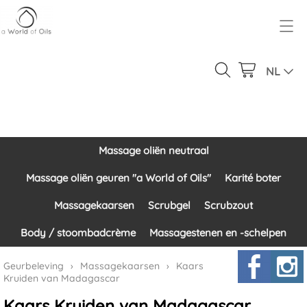
Over ons
Geurbeleving
NL
Ons product gamma
Massage oliën neutraal
Inloggen
Massage oliën geuren "a World of Oils"
Massage oliën neutraal
Contact
Karité boter
Massage oliën geuren "a World of Oils"
Karité boter
Massagekaarsen
Massagekaarsen
Scrubgel
Scrubzout
Scrubgel
Body / stoombadcrème
Massagestenen en -schelpen
Scrubzout
Geurbeleving
›
Massagekaarsen
›
Kaars
Kruiden van Madagascar
Body / stoombadcrème
Kaars Kruiden van Madagascar