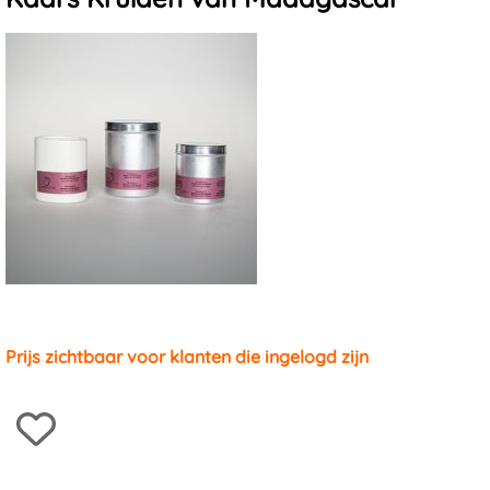
Massagestenen en -schelpen
Prijs zichtbaar voor klanten die ingelogd zijn