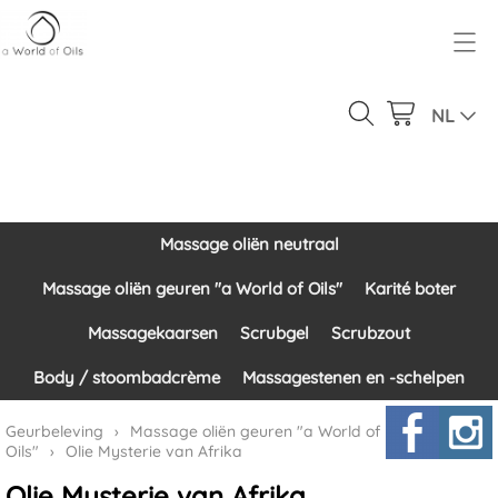
Over ons
Geurbeleving
NL
Ons product gamma
Massage oliën neutraal
Inloggen
Massage oliën geuren "a World of Oils"
Massage oliën neutraal
Contact
Karité boter
Massage oliën geuren "a World of Oils"
Karité boter
Massagekaarsen
Massagekaarsen
Scrubgel
Scrubzout
Scrubgel
Body / stoombadcrème
Massagestenen en -schelpen
Scrubzout
Geurbeleving
›
Massage oliën geuren "a World of
Oils"
›
Olie Mysterie van Afrika
Body / stoombadcrème
Olie Mysterie van Afrika