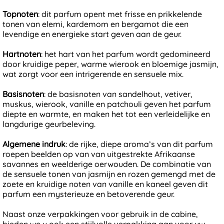
Topnoten
: dit parfum opent met frisse en prikkelende
tonen van elemi, kardemom en bergamot die een
levendige en energieke start geven aan de geur.
Hartnoten
: het hart van het parfum wordt gedomineerd
door kruidige peper, warme wierook en bloemige jasmijn,
wat zorgt voor een intrigerende en sensuele mix.
Basisnoten
: de basisnoten van sandelhout, vetiver,
muskus, wierook, vanille en patchouli geven het parfum
diepte en warmte, en maken het tot een verleidelijke en
langdurige geurbeleving.
Algemene indruk
: de rijke, diepe aroma’s van dit parfum
roepen beelden op van van uitgestrekte Afrikaanse
savannes en weelderige oerwouden. De combinatie van
de sensuele tonen van jasmijn en rozen gemengd met de
zoete en kruidige noten van vanille en kaneel geven dit
parfum een mysterieuze en betoverende geur.
Naast onze verpakkingen voor gebruik in de cabine,
bieden we u ook een stijlvolle verpakking aan voor uw