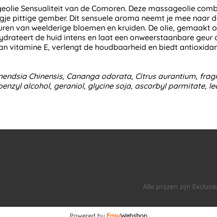
geolie Sensualiteit van de Comoren. Deze massageolie comb
ugje pittige gember. Dit sensuele aroma neemt je mee naar
uren van weelderige bloemen en kruiden. De olie, gemaakt 
ydrateert de huid intens en laat een onweerstaanbare geur ac
jk aan vitamine E, verlengt de houdbaarheid en biedt antiox
nendsia Chinensis, Cananga odorata, Citrus aurantium, fragr
 benzyl alcohol, geraniol, glycine soja, ascorbyl parmitate, le
Alle prijzen zijn Exclus
Powered by
Easy
Webshop