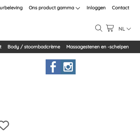
urbeleving
Ons product gamma
Inloggen
Contact
NL
t
Body / stoombadcrème
Massagestenen en -schelpen