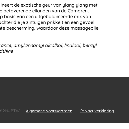
ineert de exotische geur van ylang ylang met
 de betoverende eilanden van de Comoren,
op basis van een uitgebalanceerde mix van
hter die je zintuigen prikkelt en een gevoel
idante bescherming, waardoor deze massageolie
ance, amylcinnamyl alcolhol, linalool, benzyl
cithine
ief 21% BTW
Algemene voorwaarden
Privacyverklaring