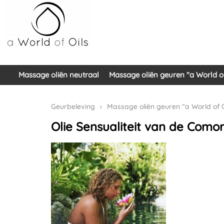
Massage oliën neutraal
Massage oliën geuren "a World of
Geurbeleving
›
Massage oliën geuren "a World of O
Olie Sensualiteit van de Como