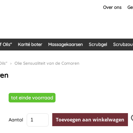
Over ons
Ge
 Oils"
Karité boter
Massagekaarsen
Scrubgel
Scrubzou
ils"
›
Olie Sensualiteit van de Comoren
ren
tot einde voorraad
Aantal