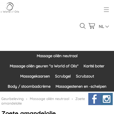
Over ons
Geurbeleving
NL
Ons product gamma
Massage oliën neutraal
Inloggen
Massage oliën geuren "a World of Oils"
Massage oliën neutraal
Contact
Karité boter
Massage oliën geuren "a World of Oils"
Karité boter
Massagekaarsen
Massagekaarsen
Scrubgel
Scrubzout
Scrubgel
Body / stoombadcrème
Massagestenen en -schelpen
Scrubzout
Geurbeleving
›
Massage oliën neutraal
›
Zoete
amandelolie
Body / stoombadcrème
Zoete amandelolie