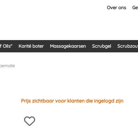
Over ons
Ge
 Oils"
Karité boter
Massagekaarsen
Scrubgel
Scrubzou
oemolie
Prijs zichtbaar voor klanten die ingelogd zijn