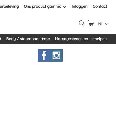
urbeleving
Ons product gamma
Inloggen
Contact
NL
t
Body / stoombadcrème
Massagestenen en -schelpen