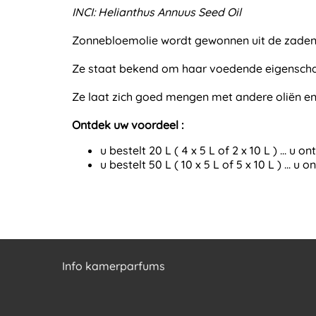
INCI: Helianthus Annuus Seed Oil
Zonnebloemolie wordt gewonnen uit de zaden va
Ze staat bekend om haar voedende eigenschapp
Ze laat zich goed mengen met andere oliën en
Ontdek uw voordeel :
u bestelt 20 L ( 4 x 5 L of 2 x 10 L ) ... u
u bestelt 50 L ( 10 x 5 L of 5 x 10 L ) ... 
Info kamerparfums