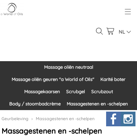
Over ons
Geurbeleving
NL
Ons product gamma
Massage oliën neutraal
Inloggen
Massage oliën geuren "a World of Oils"
Massage oliën neutraal
Contact
Karité boter
Massage oliën geuren "a World of Oils"
Karité boter
Massagekaarsen
Massagekaarsen
Scrubgel
Scrubzout
Scrubgel
Body / stoombadcrème
Massagestenen en -schelpen
Scrubzout
Geurbeleving
›
Massagestenen en -schelpen
Body / stoombadcrème
Massagestenen en -schelpen